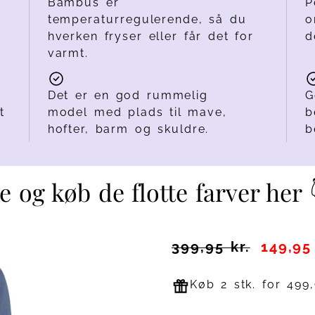
Bambus er
P
temperaturregulerende, så du
o
hverken fryser eller får det for
d
varmt.
Det er en god rummelig
G
t
model med plads til mave,
b
hofter, barm og skuldre.
b
e og køb de flotte farver her 
399,95 kr.
149,95 
Køb 2 stk. for 499,