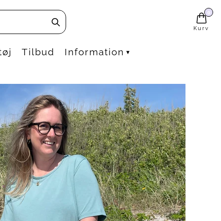
0
Kurv
tøj
Tilbud
Information
▾