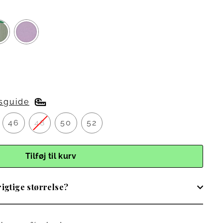
−62%
esguide
46
48
50
52
Tilføj til kurv
igtige størrelse?