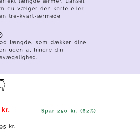
erfekt længde ærmer, uanset
m du vælger den korte eller
en tre-kvart-ærmede.
od længde, som dækker dine
en uden at hindre din
evægelighed.
👇
kr.
Spar
250 kr. (62%)
95 kr.