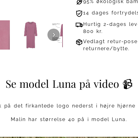
95% økologisk bam
14 dages fortrydel
Hurtig 2-dages leve
800 kr.
Vedlagt retur-pose
returnere/bytte.
Se model Luna på video 📹
k på det firkantede logo nederst i højre hjørne
Malin har størrelse 40 på i model Luna.