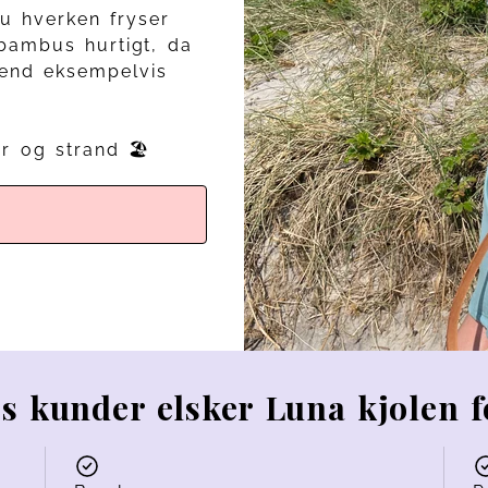
u hverken fryser
 bambus hurtigt, da
 end eksempelvis
r og strand 🏖️
s kunder elsker Luna kjolen f