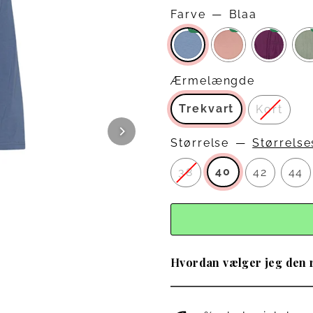
Farve
—
Blaa
−62%
−62%
−62%
Ærmelængde
Trekvart
Kort
Størrelse
—
Størrels
40
38
42
44
Hvordan vælger jeg den r