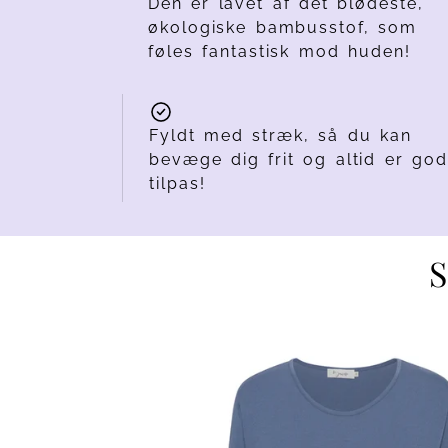
Den er lavet af det blødeste,
økologiske bambusstof, som
føles fantastisk mod huden!
Fyldt med stræk, så du kan
bevæge dig frit og altid er god
tilpas!
S