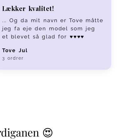
Lækker kvalitet!
... Og da mit navn er Tove måtte
jeg fa eje den model som jeg
et blevet så glad for ♥️♥️♥️♥️
Tove Jul
3 ordrer
rdiganen 😍