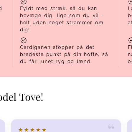
d
Fyldt med stræk, så du kan
L
bevæge dig, lige som du vil -
b
helt uden noget strammer om
a
dig!
Cardiganen stopper på det
F
bredeste punkt på din hofte, så
n
du får lunet ryg og lænd.
o
odel Tove!
★★★★★