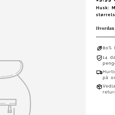
Husk: M
størrel
Hvordan 
80% 
14 d
peng
Hurti
på o
Vedl
retur