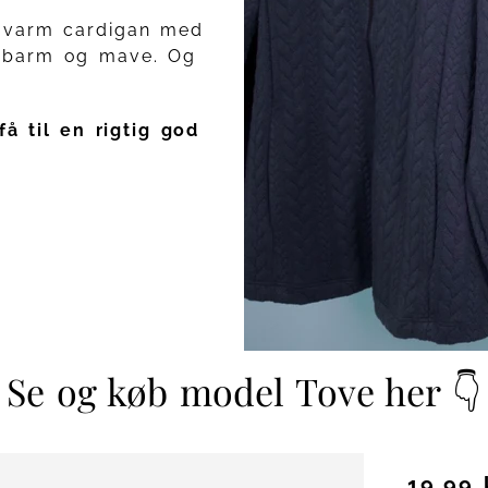
n varm cardigan med
l barm og mave. Og
å til en rigtig god
Se og køb model Tove her 👇
19,99 