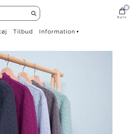
0
Kurv
tøj
Tilbud
Information
▾