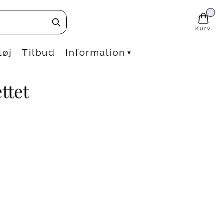
0
Kurv
tøj
Tilbud
Information
▾
ttet